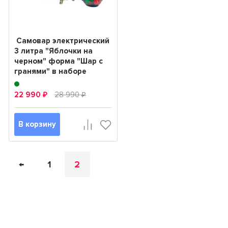
​ Сaмовар элeктpичecкий
3 литра "Яблочки на
черном" форма "Шар с
гранями" в наборе
22 990
28 990
₽
₽
В корзину
←
1
2