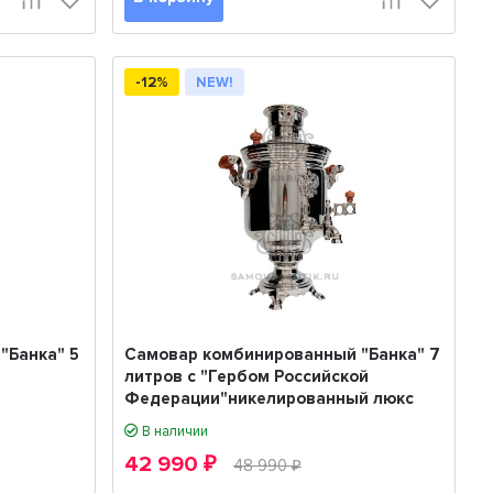
-12%
NEW!
"Банка" 5
Самовар комбинированный "Банка" 7
литров с "Гербом Российской
Федерации"никелированный люкс
В наличии
42 990
₽
48 990
₽