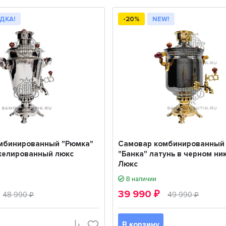
ДКА!
-20%
NEW!
мбинированный "Рюмка"
Самовар комбинированный 
икелированный люкс
"Банка" латунь в черном ни
Люкс
В наличии
39 990
48 990
₽
49 990
₽
₽
В корзину