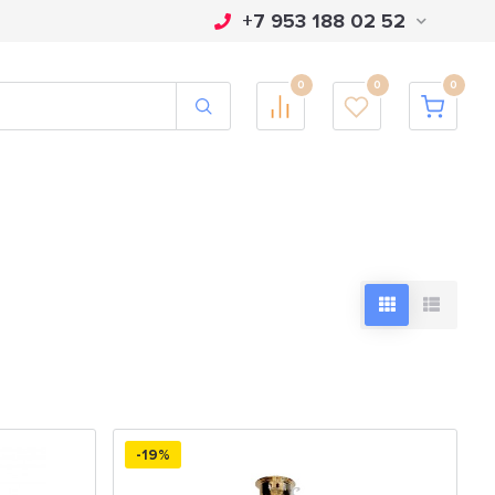
+7 953 188 02 52
0
0
0
-19%