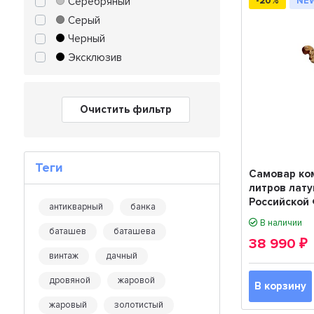
Серебряный
-20%
NE
Серый
Черный
Эксклюзив
Очистить фильтр
Теги
Самовар ко
литров лату
Российской
антикварный
банка
В наличии
баташев
баташева
38 990
₽
винтаж
дачный
дровяной
жаровой
В корзину
жаровый
золотистый