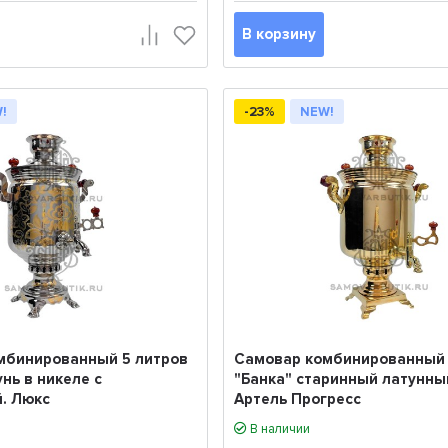
В корзину
!
-23%
NEW!
мбинированный 5 литров
Самовар комбинированный 
унь в никеле с
"Банка" старинный латунны
. Люкс
Артель Прогресс
В наличии