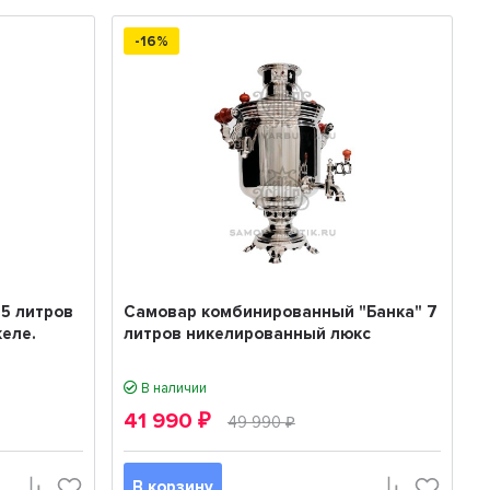
-16%
5 литров
Самовар комбинированный "Банка" 7
келе.
литров никелированный люкс
В наличии
41 990
₽
49 990
₽
В корзину