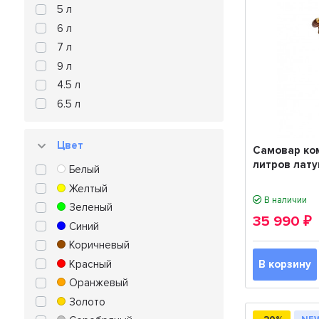
5 л
6 л
7 л
9 л
4.5 л
6.5 л
Цвет
Самовар ко
литров лат
Белый
Желтый
В наличии
Зеленый
35 990
₽
Синий
Коричневый
Красный
В корзину
Оранжевый
Золото