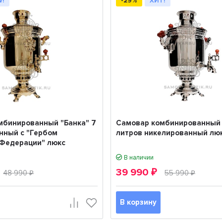
W!
-29%
ХИТ!
мбинированный "Банка" 7
Самовар комбинированный 
нный с "Гербом
литров никелированный лю
 Федерации" люкс
В наличии
39 990
48 990
₽
55 990
₽
₽
В корзину