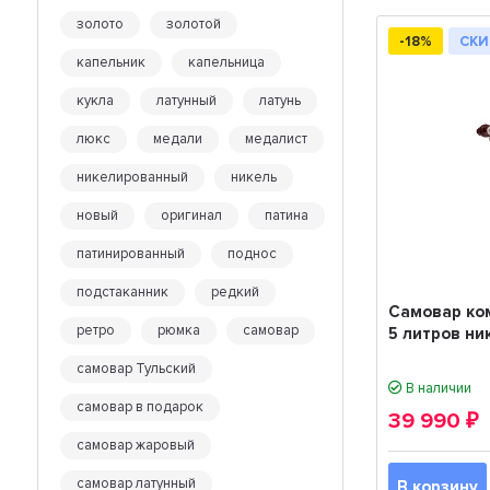
золото
золотой
-18%
СКИ
капельник
капельница
кукла
латунный
латунь
люкс
медали
медалист
никелированный
никель
новый
оригинал
патина
патинированный
поднос
подстаканник
редкий
Самовар ко
ретро
рюмка
самовар
5 литров н
самовар Тульский
В наличии
самовар в подарок
39 990
₽
самовар жаровый
самовар латунный
В корзину