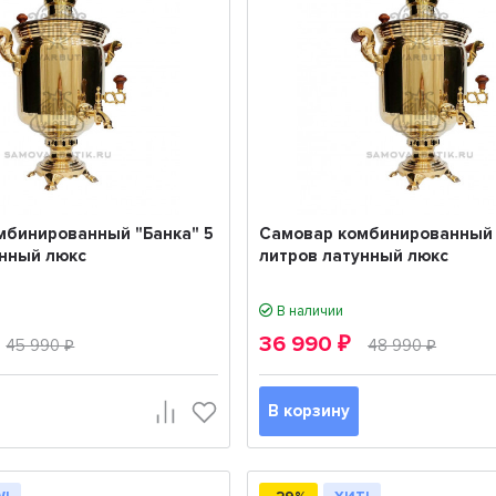
мбинированный "Банка" 5
Самовар комбинированный 
унный люкс
литров латунный люкс
В наличии
36 990
45 990
₽
48 990
₽
₽
В корзину