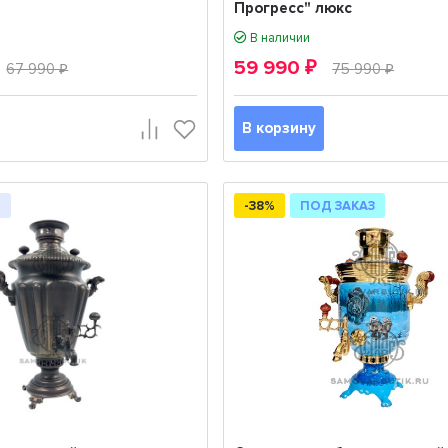
Прогресс" люкс
В наличии
59 990
67 990
₽
75 990
₽
₽
В корзину
!
-38%
ПОД ЗАКАЗ