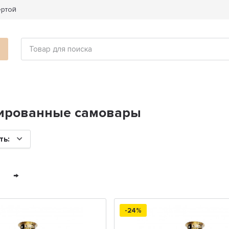
ертой
ированные самовары
ть:
→
-24%