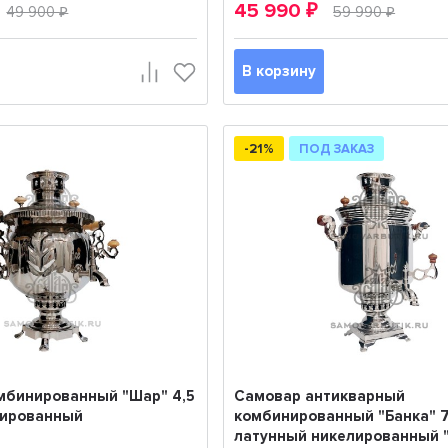
45 990
49 900
₽
59 990
₽
₽
В корзину
-21%
ПОД ЗАКАЗ
мбинированный "Шар" 4,5
Самовар антикварный
лированный
комбинированный "Банка" 7
латунный никелированный 