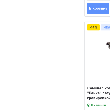
В корзину
-14%
NEW
Самовар ко
"Банка" лат
гравировкой
В наличии