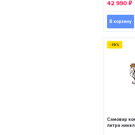
42 990
₽
В корзину
-19%
Самовар ко
литра нике