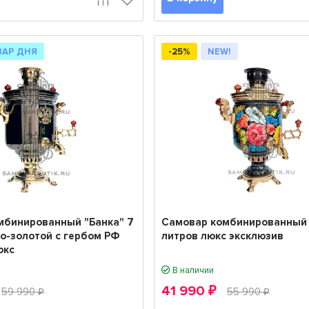
ВАР ДНЯ
-25%
NEW!
мбинированный "Банка" 7
Самовар комбинированный 
о-золотой с гербом РФ
литров люкс эксклюзив
юкс
В наличии
41 990
59 990
₽
55 990
₽
₽