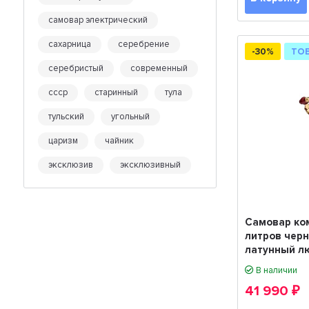
самовар электрический
сахарница
серебрение
-30%
ТО
серебристый
современный
ссср
старинный
тула
тульский
угольный
царизм
чайник
эксклюзив
эксклюзивный
Самовар ко
литров черн
латунный л
В наличии
41 990
₽