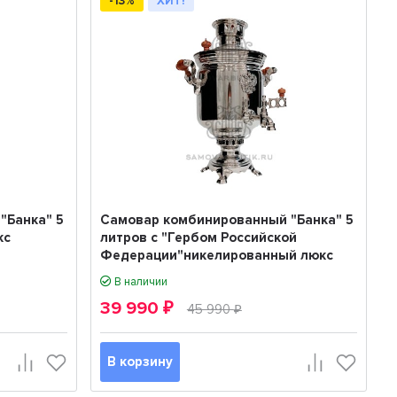
-13%
ХИТ!
"Банка" 5
Самовар комбинированный "Банка" 5
кс
литров с "Гербом Российской
Федерации"никелированный люкс
В наличии
39 990
₽
45 990
₽
В корзину