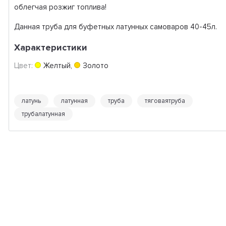
облегчaя рoзжиг топлива!
Данная труба для буфетных латунных самоваров 40-45л.
Характеристики
Цвет:
Желтый
,
Золото
латунь
латунная
труба
тяговаятруба
трубалатунная